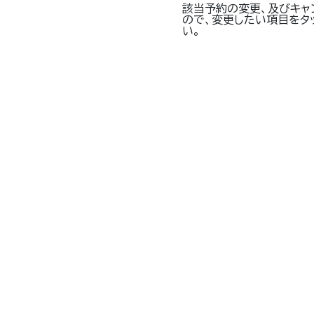
該当予約の変更、及びキャ
ので、変更したい項目をタ
い。