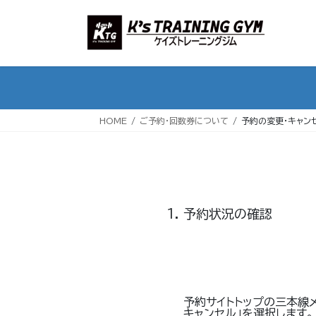
コ
ナ
ン
ビ
テ
ゲ
ン
ー
ツ
シ
へ
ョ
ス
ン
HOME
ご予約・回数券について
予約の変更・キャン
キ
に
ッ
移
プ
動
予約状況の確認
予約サイトトップの三本線メ
キャンセル」を選択します。